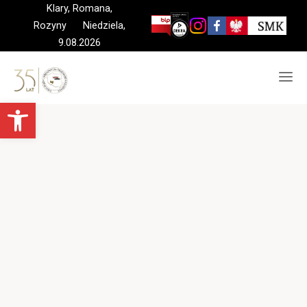
Skip
Klary, Romana,
to
Rozyny Niedziela,
content
9.08.2026
Otwórz pasek narzędzi