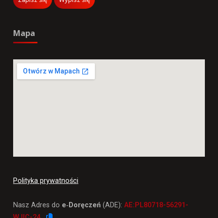
Mapa
Polityka prywatności
Nasz Adres do
e‑Doręczeń
(ADE):
AE:PL80718-56291-
WJIC-24