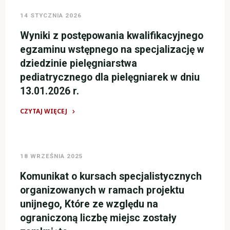
szkoleń
na
14 STYCZNIA 2026
bezpłatnych
kurs
na
kwalifikacyjny
Wyniki z postępowania kwalifikacyjnego
II
w
egzaminu wstępnego na specjalizację w
półrocze
dziedzinie
dziedzinie pielęgniarstwa
2026
pielęgniarstwa
pediatrycznego dla pielęgniarek w dniu
roku"
operacyjnego
13.01.2026 r.
dla
położnych"
CZYTAJ WIĘCEJ
"Wyniki
z
postępowania
18 WRZEŚNIA 2025
kwalifikacyjnego
egzaminu
Komunikat o kursach specjalistycznych
wstępnego
organizowanych w ramach projektu
na
unijnego, Które ze względu na
specjalizację
ograniczoną liczbę miejsc zostały
w