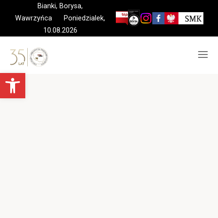
Skip
Bianki, Borysa,
to
Wawrzyńca Poniedzialek,
content
10.08.2026
Otwórz pasek narzędzi