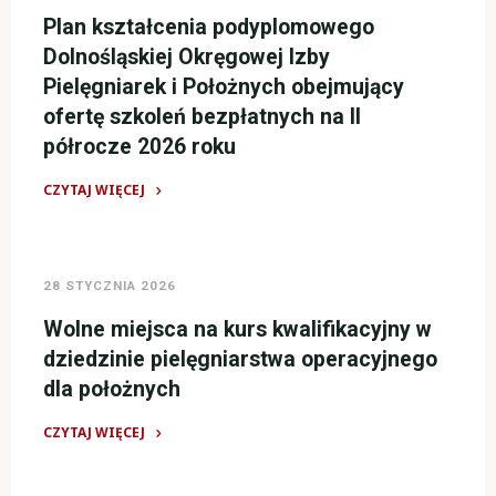
i
Plan kształcenia podyplomowego
Położnych
Dolnośląskiej Okręgowej Izby
we
Pielęgniarek i Położnych obejmujący
Wrocławiu
ofertę szkoleń bezpłatnych na II
zaprasza
półrocze 2026 roku
na
BEZPŁATNE
CZYTAJ WIĘCEJ
kursy
"Plan
dla
kształcenia
pielęgniarek,
podyplomowego
pielęgniarzy
28 STYCZNIA 2026
Dolnośląskiej
i
Okręgowej
Wolne miejsca na kurs kwalifikacyjny w
położnych
Izby
dziedzinie pielęgniarstwa operacyjnego
zarejestrowanych
Pielęgniarek
dla położnych
w
i
DOIPIP
Położnych
CZYTAJ WIĘCEJ
we
obejmujący
"Wolne
Wrocławiu"
ofertę
miejsca