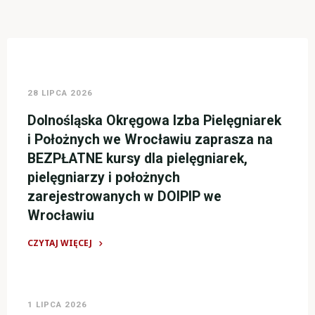
28 LIPCA 2026
Dolnośląska Okręgowa Izba Pielęgniarek
i Położnych we Wrocławiu zaprasza na
BEZPŁATNE kursy dla pielęgniarek,
pielęgniarzy i położnych
zarejestrowanych w DOIPIP we
Wrocławiu
CZYTAJ WIĘCEJ
"Dolnośląska
Okręgowa
Izba
1 LIPCA 2026
Pielęgniarek