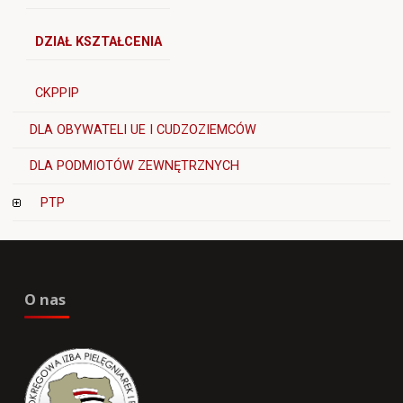
DZIAŁ KSZTAŁCENIA
CKPPIP
DLA OBYWATELI UE I CUDZOZIEMCÓW
DLA PODMIOTÓW ZEWNĘTRZNYCH
PTP
O nas