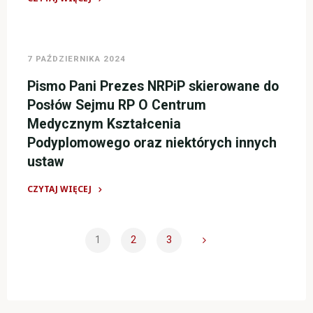
Szkoleń
"Komunikat
Kwalifikacyjnych
w
we
sprawie
7 PAŹDZIERNIKA 2024
Wrocławiu."
kształcenia
w
Pismo Pani Prezes NRPiP skierowane do
formie
Posłów Sejmu RP O Centrum
on-
Medycznym Kształcenia
line"
Podyplomowego oraz niektórych innych
ustaw
CZYTAJ WIĘCEJ
"Pismo
Pani
Prezes
1
2
3
NRPiP
Stronicowanie
skierowane
do
wpisów
Posłów