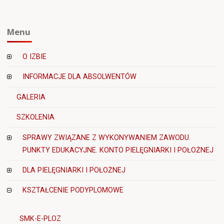
Sejmu
RP
Menu
O
Centrum
Medycznym
O IZBIE
Kształcenia
INFORMACJE DLA ABSOLWENTÓW
Podyplomowego
oraz
GALERIA
niektórych
innych
SZKOLENIA
ustaw"
SPRAWY ZWIĄZANE Z WYKONYWANIEM ZAWODU.
PUNKTY EDUKACYJNE. KONTO PIELĘGNIARKI I POŁOŻNEJ
DLA PIELĘGNIARKI I POŁOŻNEJ
KSZTAŁCENIE PODYPLOMOWE
SMK-E-PLOZ