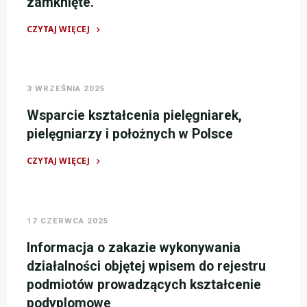
zamknięte.
dziedzinie
pielęgniarstwa
CZYTAJ WIĘCEJ
pediatrycznego
"Komunikat
dla
o
pielęgniarek
kursach
w
3 WRZEŚNIA 2025
specjalistycznych
dniu
organizowanych
Wsparcie kształcenia pielęgniarek,
13.01.2026
w
pielęgniarzy i położnych w Polsce
r."
ramach
projektu
CZYTAJ WIĘCEJ
unijnego,
"Wsparcie
Które
kształcenia
ze
pielęgniarek,
17 CZERWCA 2025
względu
pielęgniarzy
na
i
Informacja o zakazie wykonywania
ograniczoną
położnych
działalności objętej wpisem do rejestru
liczbę
w
podmiotów prowadzących kształcenie
miejsc
Polsce"
podyplomowe