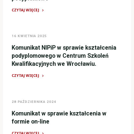
zostały
zamknięte."
CZYTAJ WIĘCEJ
"Informacja
o
zakazie
16 KWIETNIA 2025
wykonywania
działalności
Komunikat NIPiP w sprawie kształcenia
objętej
podyplomowego w Centrum Szkoleń
wpisem
Kwalifikacyjnych we Wrocławiu.
do
rejestru
CZYTAJ WIĘCEJ
podmiotów
"Komunikat
prowadzących
NIPiP
kształcenie
w
28 PAŹDZIERNIKA 2024
podyplomowe"
sprawie
kształcenia
Komunikat w sprawie kształcenia w
podyplomowego
formie on-line
w
Centrum
CZYTAJ WIĘCEJ