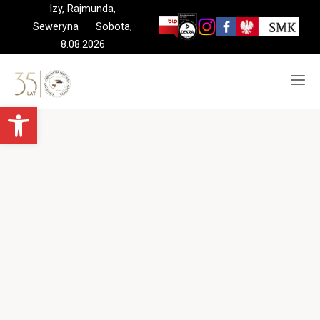
Skip
Izy, Rajmunda,
to
Seweryna Sobota,
content
8.08.2026
Otwórz pasek narzędzi