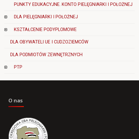
PUNKTY EDUKACYJNE. KONTO PIELĘGNIARKI I POŁOŻNEJ
DLA PIELĘGNIARKI I POŁOŻNEJ
KSZTAŁCENIE PODYPLOMOWE
DLA OBYWATELI UE I CUDZOZIEMCÓW
DLA PODMIOTÓW ZEWNĘTRZNYCH
PTP
O nas