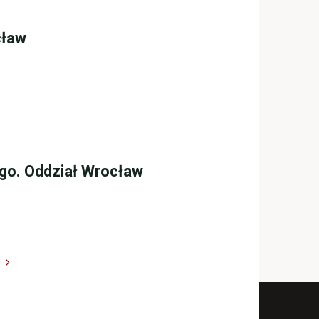
cław
ego. Oddział Wrocław
anie