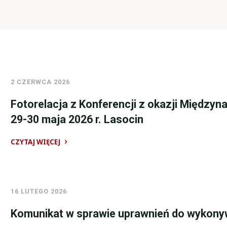
2 CZERWCA 2026
Fotorelacja z Konferencji z okazji Międzyn
29-30 maja 2026 r. Lasocin
CZYTAJ WIĘCEJ
"Fotorelacja
z
Konferencji
16 LUTEGO 2026
z
okazji
Komunikat w sprawie uprawnień do wykony
Międzynarodowego