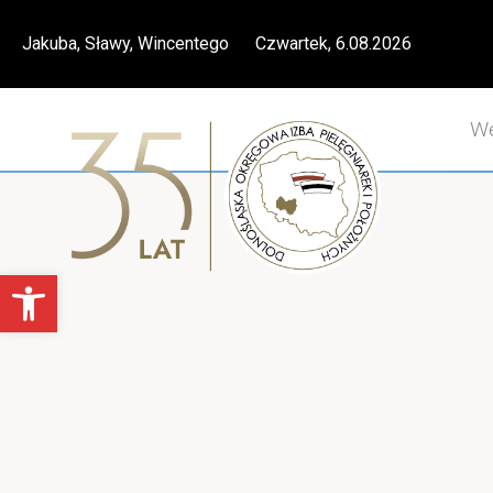
Skip
Jakuba, Sławy, Wincentego Czwartek, 6.08.2026
to
content
We
Otwórz pasek narzędzi