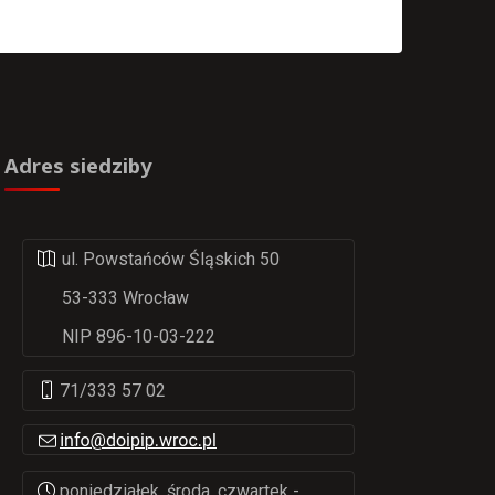
Adres siedziby
ul. Powstańców Śląskich 50
53-333 Wrocław
NIP 896-10-03-222
71/333 57 02
poniedziałek, środa, czwartek -