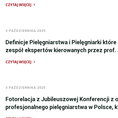
Dnia
CZYTAJ WIĘCEJ
Pielęgniarki,
"Komunikat
29-
w
30
sprawie
maja
3 PAŹDZIERNIKA 2025
uprawnień
2026
do
Definicje Pielęgniarstwa i Pielęgniarki któ
r.
wykonywania
zespół ekspertów kierowanych przez prof.
Lasocin"
szczepień."
CZYTAJ WIĘCEJ
"Definicje
Pielęgniarstwa
i
3 PAŹDZIERNIKA 2025
Pielęgniarki
które
Fotorelacja z Jubileuszowej Konferencji z o
zostały
profesjonalnego pielęgniarstwa w Polsce, k
zwalidowane
przez