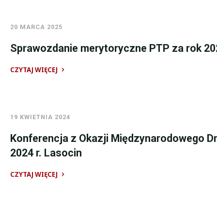
24
pracy
maja
Oddziału
2025
20 MARCA 2025
PTP
r.
we
Sprawozdanie merytoryczne PTP za rok 20
Lasocin"
Wrocławiu
na
CZYTAJ WIĘCEJ
rok
"Sprawozdanie
2025"
merytoryczne
PTP
19 KWIETNIA 2024
za
rok
Konferencja z Okazji Międzynarodowego Dni
2024"
2024 r. Lasocin
CZYTAJ WIĘCEJ
"Konferencja
z
Okazji