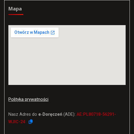
Mapa
Polityka prywatności
Nasz Adres do
e‑Doręczeń
(ADE):
AE:PL80718-56291-
WJIC-24