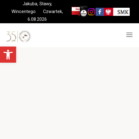
Skip
Jakuba, Sławy,
to
Wincentego Czwartek,
content
6.08.2026
Otwórz pasek narzędzi