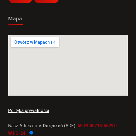
Mapa
Polityka prywatności
Nasz Adres do
e‑Doręczeń
(ADE):
AE:PL80718-56291-
WJIC-24