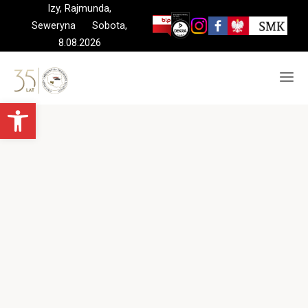
Skip
Izy, Rajmunda,
to
Seweryna Sobota,
content
8.08.2026
Otwórz pasek narzędzi