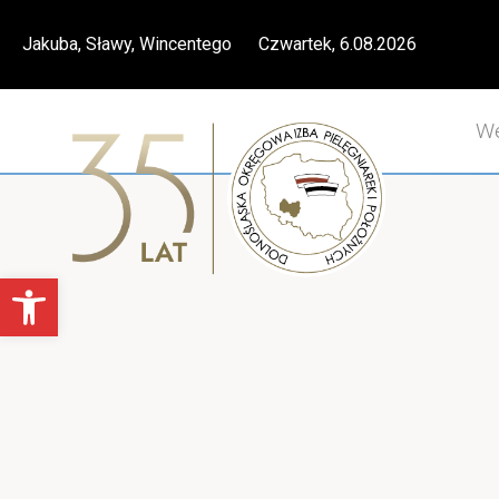
Skip
Jakuba, Sławy, Wincentego Czwartek, 6.08.2026
to
content
We
Otwórz pasek narzędzi