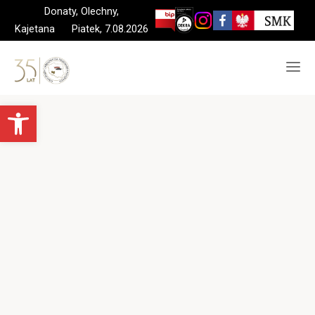
Skip
Donaty, Olechny,
to
Kajetana Piatek, 7.08.2026
content
Otwórz pasek narzędzi