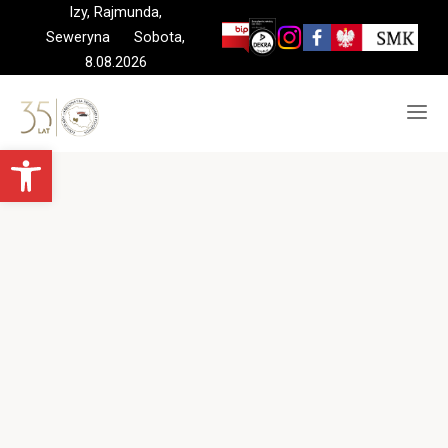
Skip
Izy, Rajmunda,
to
Seweryna Sobota,
content
8.08.2026
Otwórz pasek narzędzi