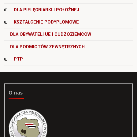
DLA PIELĘGNIARKI I POŁOŻNEJ
KSZTAŁCENIE PODYPLOMOWE
DLA OBYWATELI UE I CUDZOZIEMCÓW
DLA PODMIOTÓW ZEWNĘTRZNYCH
PTP
O nas