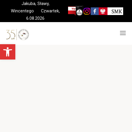
Skip
Jakuba, Sławy,
to
Wincentego Czwartek,
content
6.08.2026
Otwórz pasek narzędzi