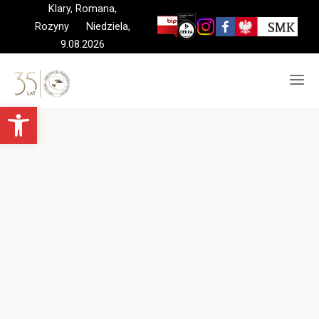
Skip
Klary, Romana,
to
Rozyny Niedziela,
content
9.08.2026
Otwórz pasek narzędzi