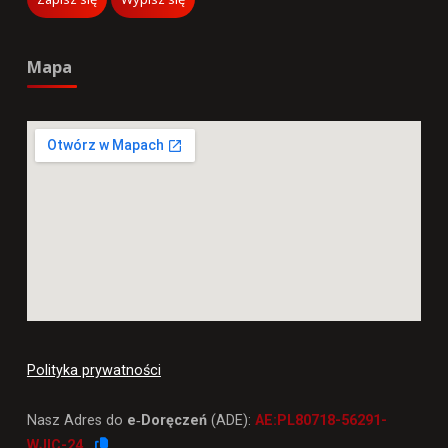
Mapa
Polityka prywatności
Nasz Adres do
e‑Doręczeń
(ADE):
AE:PL80718-56291-
WJIC-24