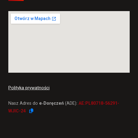
Polityka prywatności
Nasz Adres do
e‑Doręczeń
(ADE):
AE:PL80718-56291-
WJIC-24