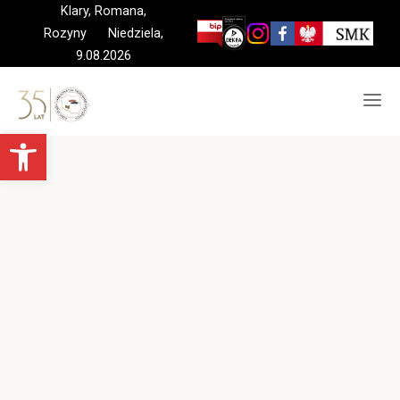
Skip
Klary, Romana,
to
Rozyny Niedziela,
content
9.08.2026
Otwórz pasek narzędzi