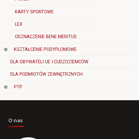
KARTY SPORTOWE
LEX
ODZNACZENIE BENE MERITUS
KSZTAŁCENIE PODYPLOMOWE
DLA OBYWATELI UE I CUDZOZIEMCÓW
DLA PODMIOTÓW ZEWNĘTRZNYCH
PTP
O nas