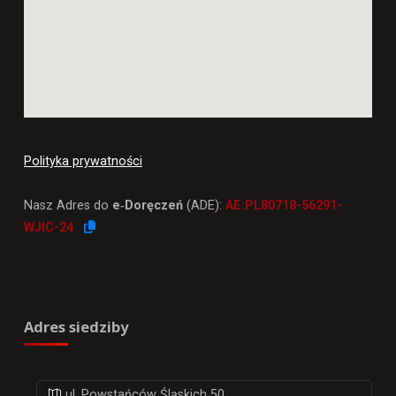
Polityka prywatności
Nasz Adres do
e‑Doręczeń
(ADE):
AE:PL80718-56291-
WJIC-24
Adres siedziby
ul. Powstańców Śląskich 50