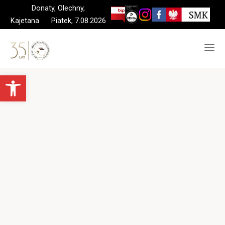
Skip
Donaty, Olechny,
to
Kajetana Piatek, 7.08.2026
content
Otwórz pasek narzędzi